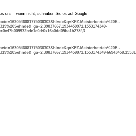
es uns – wenn nicht, schreiben Sie es auf Google :
docid=1630546081775036303&hl=de&q=KFZ-Meisterbetrieb%20E.-
319%20Sehnde&_ga=2.39837667.1934459971.1553174349-
rd=0x47b009932b4e1c0d:0x16a0dd05ba1b278f,3
docid=1630546081775036303&hl=de&q=KFZ-Meisterbetrieb%20E.-
19%20Sehnde&_ga=2.39837667.1934459971.1553174349-66943458.155317