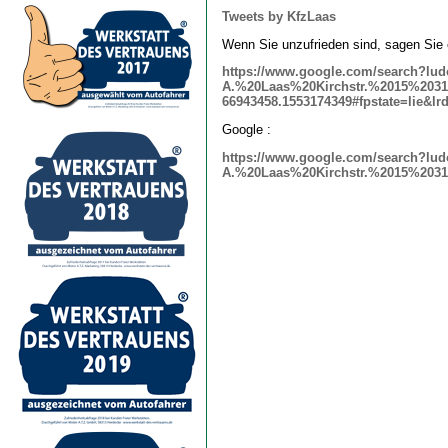
Tweets by KfzLaas
Wenn Sie unzufrieden sind, sagen Sie 
https://www.google.com/search?lu
A.%20Laas%20Kirchstr.%2015%2031
66943458.1553174349#fpstate=lie&l
Google :
https://www.google.com/search?lu
A.%20Laas%20Kirchstr.%2015%20313