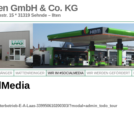
llen GmbH & Co. KG
str. 15 * 31319 Sehnde – Ilten
HÄNGER
MATTENREINIGER
WIR IM #SOCIALMEDIA
WIR WERDEN GEFÖRDERT
lMedia
terbetrieb-E-A-Laas-339950610200303/?modal=admin_todo_tour