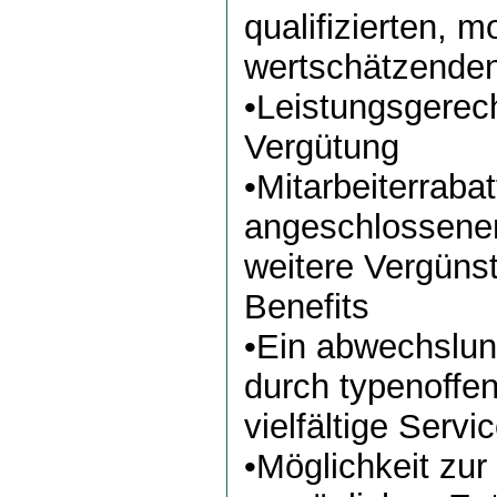
qualifizierten, m
wertschätzende
•Leistungsgerec
Vergütung
•Mitarbeiterraba
angeschlossenen
weitere Vergüns
Benefits
•Ein abwechslung
durch typenoffe
vielfältige Servi
•Möglichkeit zur