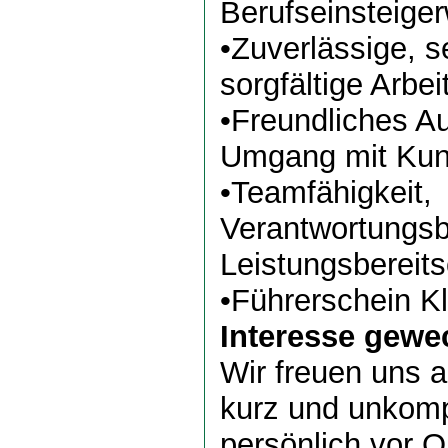
Berufseinsteige
•Zuverlässige, s
sorgfältige Arbe
•Freundliches A
Umgang mit Ku
•Teamfähigkeit,
Verantwortungs
Leistungsbereits
•Führerschein K
Interesse gewe
Wir freuen uns 
kurz und unkompl
persönlich vor Or