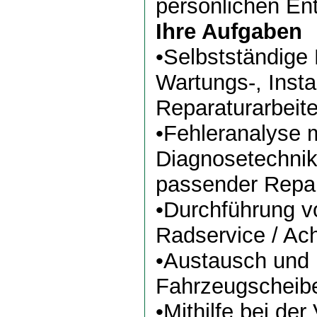
persönlichen En
Ihre Aufgaben
•Selbstständige
Wartungs-, Inst
Reparaturarbeit
•Fehleranalyse 
Diagnosetechnik
passender Repa
•Durchführung v
Radservice / A
•Austausch und 
Fahrzeugscheib
•Mithilfe bei der