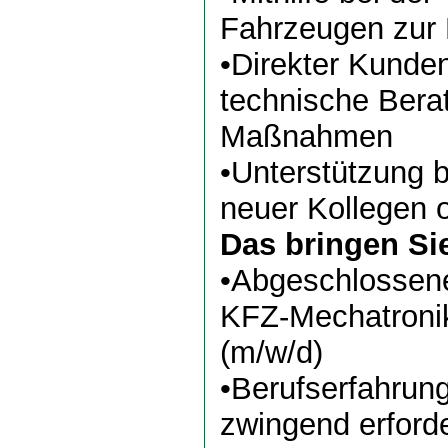
Fahrzeugen zur
•Direkter Kunde
technische Bera
Maßnahmen
•Unterstützung b
neuer Kollegen 
Das bringen Si
•Abgeschlossen
KFZ-Mechatroni
(m/w/d)
•Berufserfahrung
zwingend erford